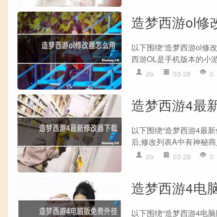
造梦西游ol修
以下围绕“造梦西游ol修
西游OL是手机版本的小游戏
zlx
03-28
0
造梦西游4最
以下围绕“造梦西游4最新
后,修改列表A中有神秘商人
zlx
03-28
0
造梦西游4电
以下围绕“造梦西游4电