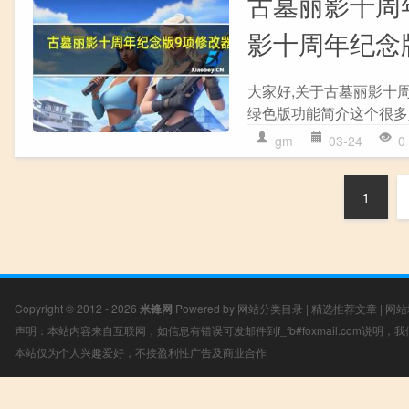
古墓丽影十周年
影十周年纪念版
大家好,关于古墓丽影十周年
绿色版功能简介这个很多人
gm
03-24
0
1
Copyright © 2012 - 2026
米锋网
Powered by
网站分类目录
|
精选推荐文章
|
网站
声明：本站内容来自互联网，如信息有错误可发邮件到f_fb#foxmail.com说明
本站仅为个人兴趣爱好，不接盈利性广告及商业合作