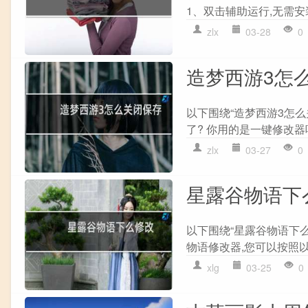
1、双击辅助运行,无需安装
zlx
03-28
0
造梦西游3怎
以下围绕“造梦西游3怎
了? 你用的是一键修改器吧
zlx
03-27
0
星露谷物语下
以下围绕“星露谷物语下么
物语修改器,您可以按照以下步
xlg
03-25
0