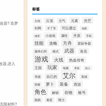
标签
光芒
元素
云顶
元气
主线
改器? 造梦
可以通过
剑网
卡丁车
地图
开原
小游戏
属性
手机
城堡
技能
方舟
攻略
星际争霸
武器
洛克
最终幻想
模式
游戏
火线
热血传奇
改器,进入
玩家
王国
电脑
界面
的人
艾尔
自己的
等级
英雄
装备
萝卜
西游
荣耀
角色
谷物
账号
解锁
骑士
跑跑
都是
无限材料?