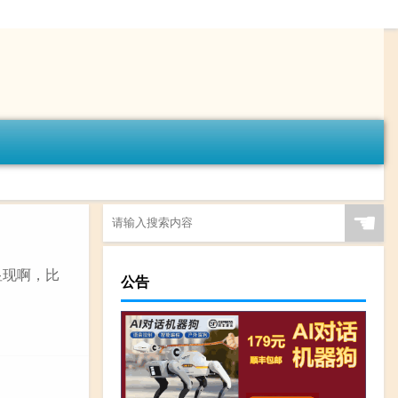
☚
显现啊，比
公告