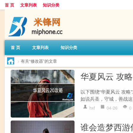
首 页
文章列表
知识分类
首 页
文章列表
知识分类
>
有关“修改器”的文章
华夏风云 攻略
以下围绕“华夏风云 攻略
如说兵圣，守城，善战这些
hxf
04-26
0
谁会造梦西游