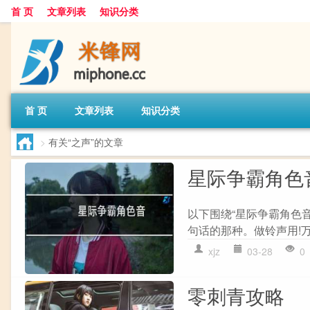
首 页
文章列表
知识分类
首 页
文章列表
知识分类
>
有关“之声”的文章
星际争霸角色
以下围绕“星际争霸角色
句话的那种。做铃声用!万
xjz
03-28
0
零刺青攻略