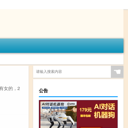
☚
有女的，2
公告