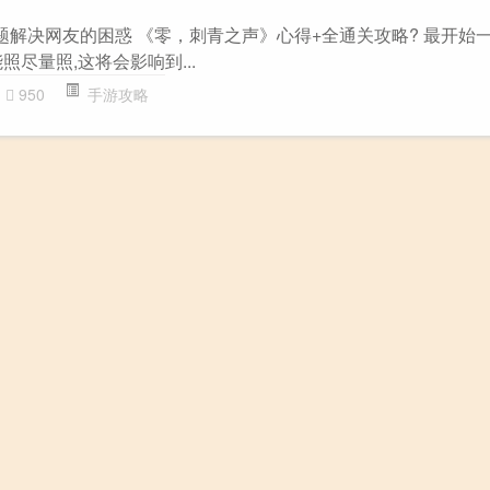
题解决网友的困惑 《零，刺青之声》心得+全通关攻略? 最开始
照尽量照,这将会影响到...
950
手游攻略