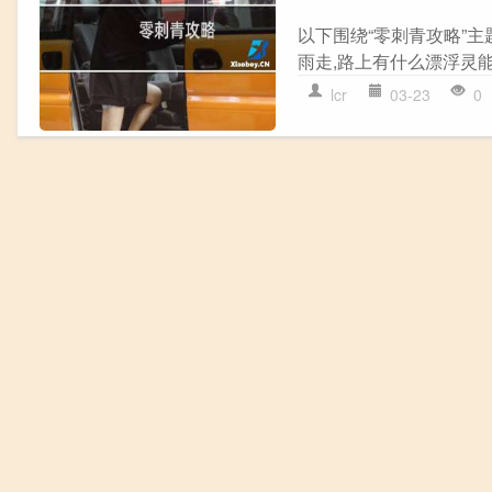
以下围绕“零刺青攻略”主
雨走,路上有什么漂浮灵能
lcr
03-23
0