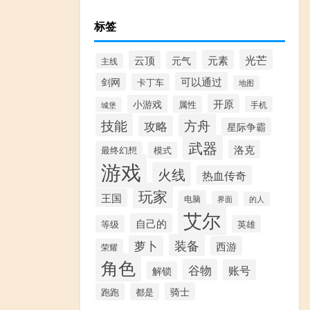
标签
光芒
元素
云顶
元气
主线
可以通过
剑网
卡丁车
地图
开原
小游戏
属性
手机
城堡
技能
方舟
攻略
星际争霸
武器
洛克
最终幻想
模式
游戏
火线
热血传奇
玩家
王国
电脑
界面
的人
艾尔
自己的
等级
英雄
装备
萝卜
西游
荣耀
角色
谷物
账号
解锁
骑士
跑跑
都是