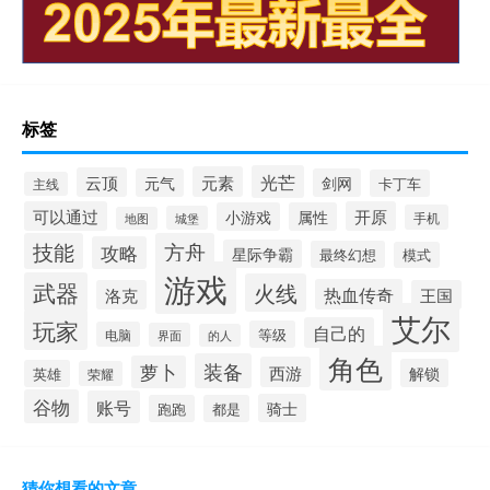
标签
光芒
元素
云顶
元气
剑网
卡丁车
主线
可以通过
开原
小游戏
属性
手机
城堡
地图
技能
方舟
攻略
星际争霸
最终幻想
模式
游戏
武器
火线
热血传奇
洛克
王国
艾尔
玩家
自己的
等级
电脑
界面
的人
角色
装备
萝卜
西游
解锁
英雄
荣耀
谷物
账号
骑士
跑跑
都是
猜你想看的文章