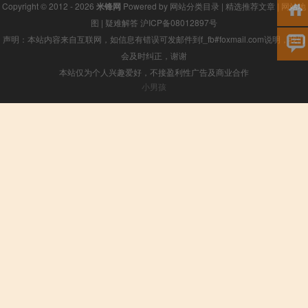
Copyright © 2012 - 2026
米锋网
Powered by
网站分类目录
|
精选推荐文章
|
网站地
图
|
疑难解答
沪ICP备08012897号
声明：本站内容来自互联网，如信息有错误可发邮件到f_fb#foxmail.com说明，我们
会及时纠正，谢谢
本站仅为个人兴趣爱好，不接盈利性广告及商业合作
小男孩