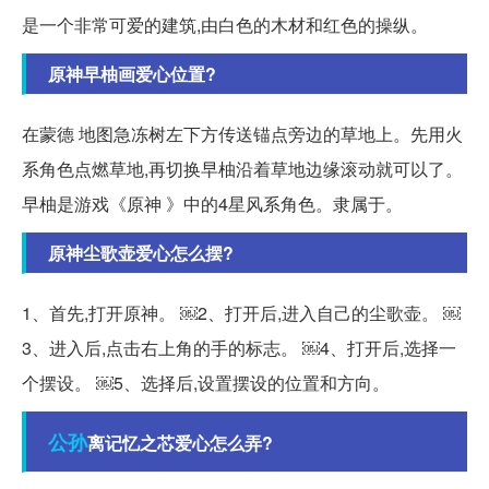
是一个非常可爱的建筑,由白色的木材和红色的操纵。
原神早柚画爱心位置?
在蒙德 地图急冻树左下方传送锚点旁边的草地上。先用火
系角色点燃草地,再切换早柚沿着草地边缘滚动就可以了。
早柚是游戏《原神 》中的4星风系角色。隶属于。
原神尘歌壶爱心怎么摆?
1、首先,打开原神。 ￼2、打开后,进入自己的尘歌壶。 ￼
3、进入后,点击右上角的手的标志。 ￼4、打开后,选择一
个摆设。 ￼5、选择后,设置摆设的位置和方向。
公孙
离记忆之芯爱心怎么弄?