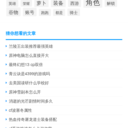
角色
装备
萝卜
西游
解锁
英雄
荣耀
谷物
账号
骑士
跑跑
都是
猜你想看的文章
兰陵王出装推荐最强英雄
原神电脑怎么直接开大
最终幻想13 cp双倍
青云诀是4399的游戏吗
去美国读研什么学校好
原神雪副本怎么开
消逝的光芒剧情时间多久
cf波塞冬属性
热血传奇屠龙道士装备搭配