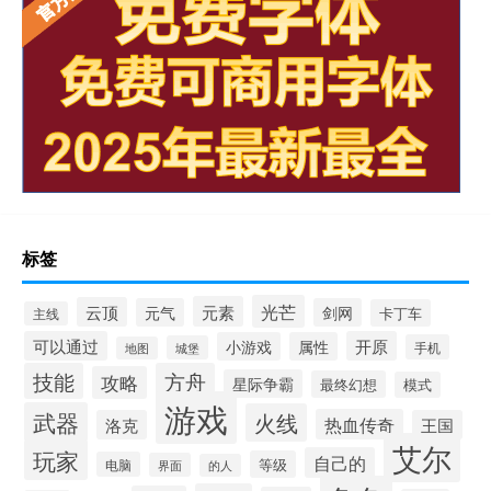
标签
光芒
元素
云顶
元气
剑网
卡丁车
主线
可以通过
开原
小游戏
属性
手机
城堡
地图
技能
方舟
攻略
星际争霸
最终幻想
模式
游戏
武器
火线
热血传奇
洛克
王国
艾尔
玩家
自己的
等级
电脑
界面
的人