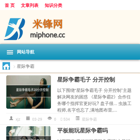
首 页
文章列表
知识分类
网站导航
>
星际争霸
星际争霸毛子 分开控制
以下围绕“星际争霸毛子 分开控制”主题
解决网友的困惑 《星际争霸2》合作任
务哪个指挥官更好玩? 盘子很... 虫族工
程师,名字也忘了,满地图布雷,...
xjz
03-29
0
534
星际争霸
平板能玩星际争霸吗