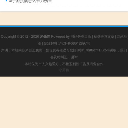
cf手游挑战怎么卡刀伤害
Copyright © 2012 - 2026
米锋网
Powered by
网站分类目录
|
精选推荐文章
|
网站地
图
|
疑难解答
沪ICP备08012897号
声明：本站内容来自互联网，如信息有错误可发邮件到f_fb#foxmail.com说明，我们
会及时纠正，谢谢
本站仅为个人兴趣爱好，不接盈利性广告及商业合作
小男孩