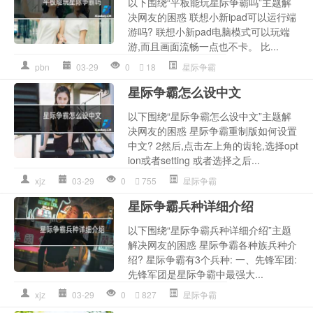
以下围绕“平板能玩星际争霸吗”主题解
决网友的困惑 联想小新ipad可以运行端
游吗? 联想小新pad电脑模式可以玩端
游,而且画面流畅一点也不卡。 比...
pbn
03-29
0
18
星际争霸
星际争霸怎么设中文
以下围绕“星际争霸怎么设中文”主题解
决网友的困惑 星际争霸重制版如何设置
中文? 2然后,点击左上角的齿轮,选择opt
ion或者setting 或者选择之后...
xjz
03-29
0
755
星际争霸
星际争霸兵种详细介绍
以下围绕“星际争霸兵种详细介绍”主题
解决网友的困惑 星际争霸各种族兵种介
绍? 星际争霸有3个兵种: 一、先锋军团:
先锋军团是星际争霸中最强大...
xjz
03-29
0
827
星际争霸