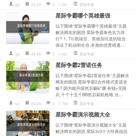
xjz
03-29
0
341
星际争霸
星际争霸哪个英雄最强
以下围绕“星际争霸哪个英雄最强”主题
解决网友的困惑 星际争霸角色实力排
行? 1. T0:凯瑞甘、英雄加坑道的组合
保证了机动和生存,本身的优秀精通...
xjz
03-29
0
421
星际争霸
星际争霸2雷诺任务
以下围绕“星际争霸2雷诺任务”主题解决
网友的困惑 星际争霸2合作模式雷诺攻
略? 因为能升级然后砸矿骡 有钱=无限
兵,十个十五个BB然后刷机枪咯 当...
xjz
03-29
0
794
星际争霸
星际争霸演示视频大全
以下围绕“星际争霸演示视频大全”主题
解决网友的困惑 星际3v3十大经典战役